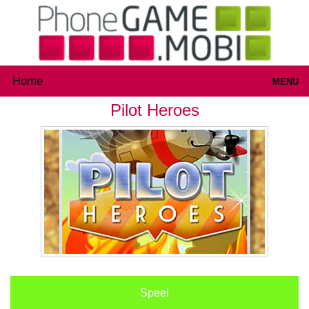
Home
MENU
Pilot Heroes
Games
Inloggen
Speel