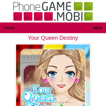
Home
MENU
Your Queen Destiny
Games
Inloggen