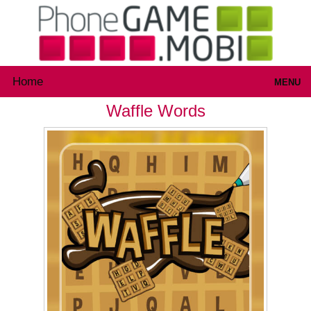
Home
MENU
Waffle Words
Games
Inloggen