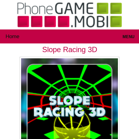
Home
MENU
Slope Racing 3D
Games
Inloggen